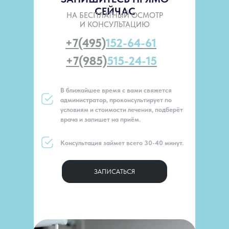
СЕЙЧАС
НА БЕСПЛАТНЫЙ ОСМОТР
И КОНСУЛЬТАЦИЮ
+7(495)
152-64-61
+7(985)
515-24-15
В ближайшее время с вами свяжется
администратор, проконсультирует по
условиям и стоимости лечения, подберёт
врача и запишет на приём.
Консультация займет всего 30-40 минут.
ЗАПИСАТЬСЯ