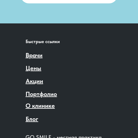
Быстрые ссылки
Врачи
Цены
Акции
Портфолио
О клинике
Блог
GO SMILE - местная практика